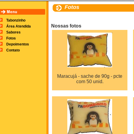
Fotos
Tabonzinho
Nossas fotos
Área Atendida
Sabores
Fotos
Depoimentos
Contato
Maracujá - sache de 90g - pcte
com 50 unid.